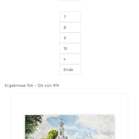
6
7
8
9
10
»
Ende
Ergebnisse 106 – 126 von 419